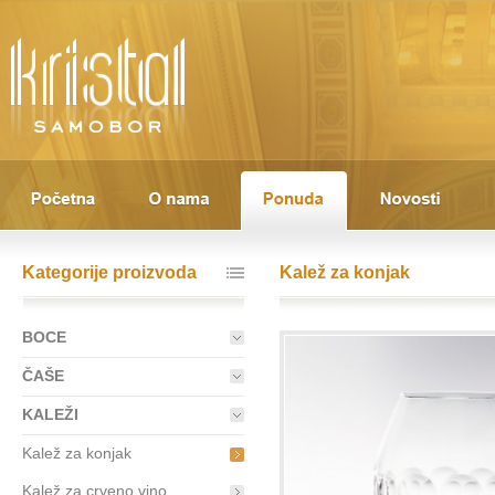
Kategorije proizvoda
Kalež za konjak
BOCE
ČAŠE
KALEŽI
Kalež za konjak
Kalež za crveno vino