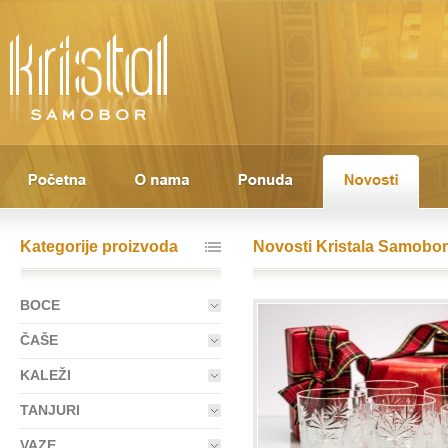
Kategorije proizvoda
Novosti Kristala Samobor
BOCE
ČAŠE
KALEŽI
TANJURI
VAZE